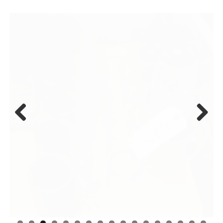
Previo
Next
us