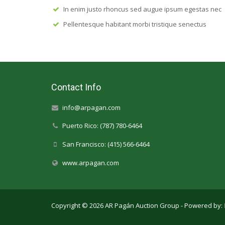
In enim justo rhoncus sed augue ipsum egestas nec
Pellentesque habitant morbi tristique senectus
Contact Info
info@arpagan.com
Puerto Rico: (787) 780-6464
San Francisco: (415) 566-6464
www.arpagan.com
Copyright © 2026 AR Pagán Auction Group - Powered by: