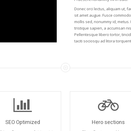
Donec orci lectus, aliquam ut, f
sit amet augue. Fusce commodo 
mollis sed, nonummy id, metus. Pr
tristique sapien, a accumsan nis
Pellentesque libero tortor, tinc
taciti sociosqu ad litora torqu
SEO Optimized
Hero sections