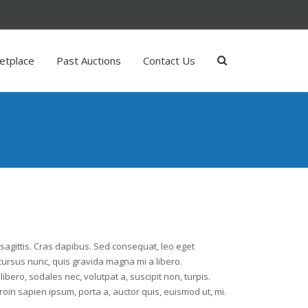
etplace
Past Auctions
Contact Us
 sagittis. Cras dapibus. Sed consequat, leo eget
ursus nunc, quis gravida magna mi a libero.
ibero, sodales nec, volutpat a, suscipit non, turpis.
roin sapien ipsum, porta a, auctor quis, euismod ut, mi.