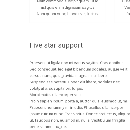
Nam commodo suscipit quam. Ut id
Cura
nisl quis enim dignissim sagittis.
Ves
Nam quam nunc, blandit vel, luctus.
fa
Five star support
Praesent ut ligula non mi varius sagittis. Cras dapibus.
Sed consequat, leo eget bibendum sodales, augue velit
cursus nunc, quis gravida magna mi a libero.
Suspendisse potenti. Donec elit libero, sodales nec,
volutpat a, suscipit non, turpis.
Morbi mattis ullamcorper velit.
Proin sapien ipsum, porta a, auctor quis, euismod ut, mi.
Praesent nonummy mi in odio. Phasellus ullamcorper
ipsum rutrum nunc. Cras varius. Donec orci lectus, aliqu
ut, faucibus non, euismod id, nulla. Vestibulum fringilla
pede sit amet augue.