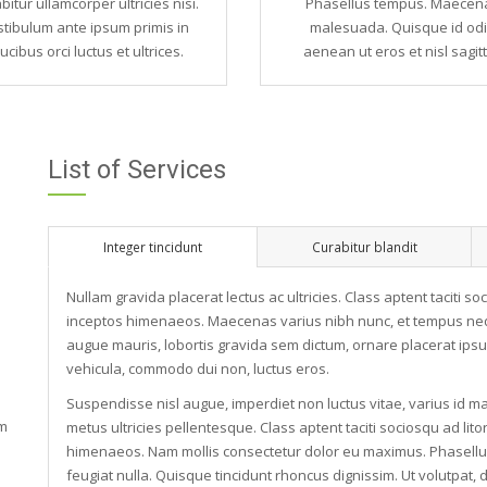
bitur ullamcorper ultricies nisi.
Phasellus tempus. Maecen
tibulum ante ipsum primis in
malesuada. Quisque id od
ucibus orci luctus et ultrices.
aenean ut eros et nisl sagitt
List of Services
Integer tincidunt
Curabitur blandit
Nullam gravida placerat lectus ac ultricies. Class aptent taciti s
inceptos himenaeos. Maecenas varius nibh nunc, et tempus neq
augue mauris, lobortis gravida sem dictum, ornare placerat ipsu
vehicula, commodo dui non, luctus eros.
Suspendisse nisl augue, imperdiet non luctus vitae, varius id m
am
metus ultricies pellentesque. Class aptent taciti sociosqu ad lit
himenaeos. Nam mollis consectetur dolor eu maximus. Phasellu
feugiat nulla. Quisque tincidunt rhoncus dignissim. Ut volutpat, dui