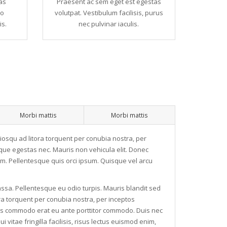
as
Praesent ac sem eget est egestas
io
volutpat. Vestibulum facilisis, purus
is.
nec pulvinar iaculis.
Morbi mattis
Morbi mattis
ociosqu ad litora torquent per conubia nostra, per
ue egestas nec. Mauris non vehicula elit. Donec
m. Pellentesque quis orci ipsum. Quisque vel arcu
assa. Pellentesque eu odio turpis. Mauris blandit sed
ora torquent per conubia nostra, per inceptos
s commodo erat eu ante porttitor commodo. Duis nec
 vitae fringilla facilisis, risus lectus euismod enim,