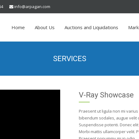
64
info@arpagan.com
Home
About Us
Auctions and Liquidations
Mark
SERVICES
V-Ray Showcase
Praesent ut ligula non mi varius
bibendum sodales, augue velit c
Suspendisse potenti. Donec elit l
Morbi mattis ullamcorper velit. P
Praesent nonummy mi in odio.