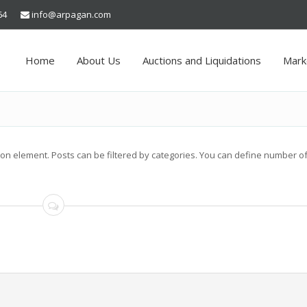
64
info@arpagan.com
Home
About Us
Auctions and Liquidations
Mark
on element. Posts can be filtered by categories. You can define number o