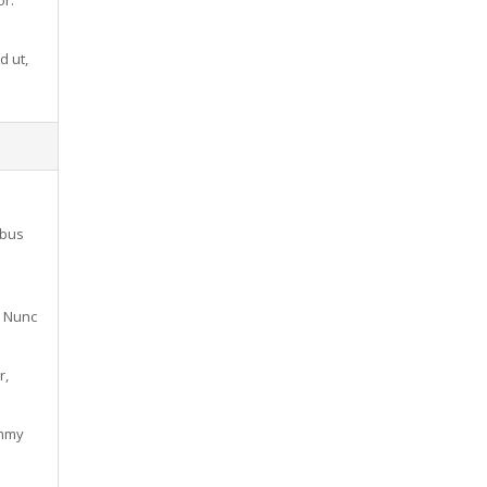
or.
d ut,
ibus
. Nunc
r,
ummy