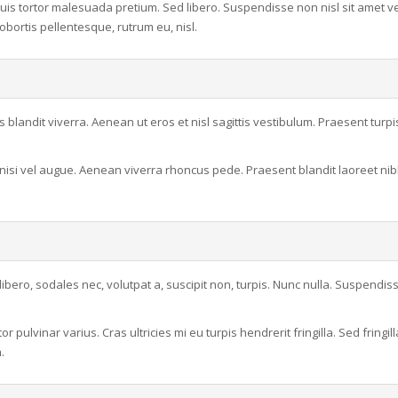
 quis tortor malesuada pretium. Sed libero. Suspendisse non nisl sit amet ve
obortis pellentesque, rutrum eu, nisl.
s blandit viverra. Aenean ut eros et nisl sagittis vestibulum. Praesent turpi
es nisi vel augue. Aenean viverra rhoncus pede. Praesent blandit laoreet nib
it libero, sodales nec, volutpat a, suscipit non, turpis. Nunc nulla. Suspendi
pulvinar varius. Cras ultricies mi eu turpis hendrerit fringilla. Sed fringill
.