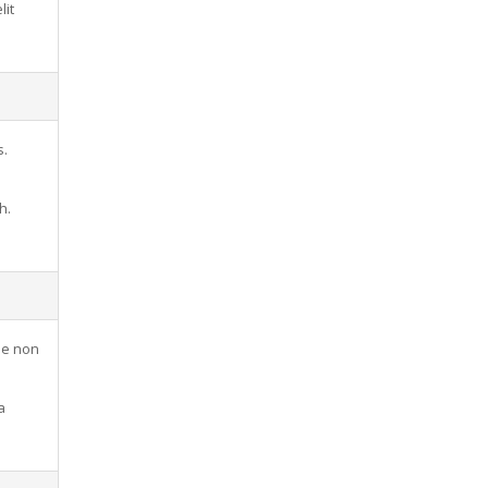
lit
s.
h.
sse non
a