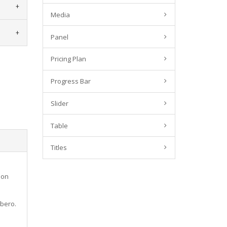
Media
Panel
Pricing Plan
Progress Bar
Slider
Table
Titles
non
ibero.