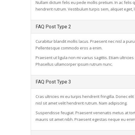
Nullam dictum felis eu pede mollis pretium. In ac felis
hendrerit rutrum. Vestibulum turpis sem, aliquet eget, l
FAQ Post Type 2
Curabitur blandit mollis lacus. Praesent nec nisl a puru
Pellentesque commodo eros a enim.
Praesent ut ligula non mi varius sagittis. Etiam ultrici
Phasellus ullamcorper ipsum rutrum nunc.
FAQ Post Type 3
Cras ultricies mi eu turpis hendrerit fringilla. Donec el
nisl sit amet velit hendrerit rutrum. Nam adipiscing.
Suspendisse feugiat. Praesent venenatis metus at tortor 
mauris sit amet nibh. Praesent egestas neque eu enim