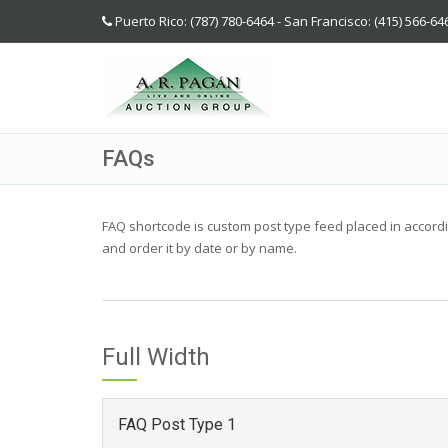
Puerto Rico: (787) 780-6464 - San Francisco: (415) 566-64
FAQs
FAQ shortcode is custom post type feed placed in accordi
and order it by date or by name.
Full Width
FAQ Post Type 1