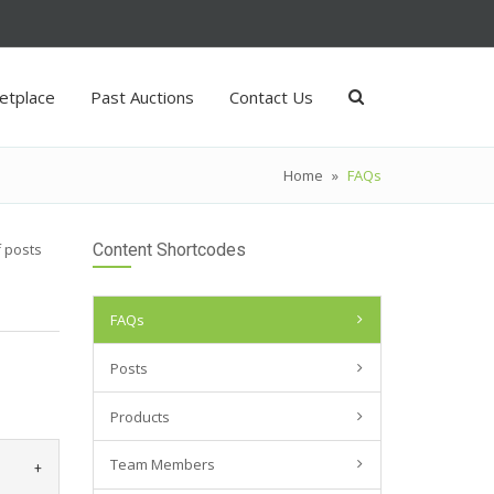
etplace
Past Auctions
Contact Us
Home
»
FAQs
f posts
Content Shortcodes
FAQs
Posts
Products
Team Members