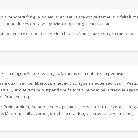
rpis hendrerit fringilla. Vivamus laoreet. Fusce convallis metus id felis luct
elis nunc ultrices eros, sed gravida augue augue mollis justo.
 Ut non enim eleifend felis pretium feugiat. Nam ipsum risus, rutrum vitae,
rtis. Proin magna. Phasellus magna. Vivamus elementum semper nisi.
sem quam semper libero, sit amet adipiscing sem neque sed ipsum. Vesti
metus. Quisque rutrum. Suspendisse faucibus, nunc et pellentesque egest
tor. Praesent turpis.
. Proin pretium, leo ac pellentesque mollis, felis nunc ultrices eros, sed g
. Maecenas ullamcorper, dui et placerat feugiat, eros pede varius nisi,