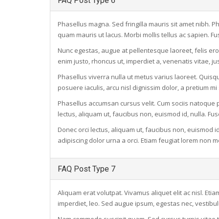
FAQ Post Type 6
Phasellus magna. Sed fringilla mauris sit amet nibh. Ph
quam mauris ut lacus. Morbi mollis tellus ac sapien. F
Nunc egestas, augue at pellentesque laoreet, felis eros 
enim justo, rhoncus ut, imperdiet a, venenatis vitae, ju
Phasellus viverra nulla ut metus varius laoreet. Quisqu
posuere iaculis, arcu nisl dignissim dolor, a pretium m
Phasellus accumsan cursus velit. Cum sociis natoque p
lectus, aliquam ut, faucibus non, euismod id, nulla. Fu
Donec orci lectus, aliquam ut, faucibus non, euismod id
adipiscing dolor urna a orci. Etiam feugiat lorem non 
FAQ Post Type 7
Aliquam erat volutpat. Vivamus aliquet elit ac nisl. Eti
imperdiet, leo. Sed augue ipsum, egestas nec, vestibul