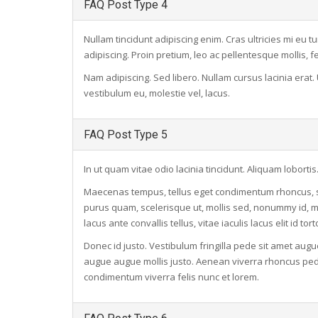
FAQ Post Type 4
Nullam tincidunt adipiscing enim. Cras ultricies mi eu tu
adipiscing. Proin pretium, leo ac pellentesque mollis, f
Nam adipiscing. Sed libero. Nullam cursus lacinia erat.
vestibulum eu, molestie vel, lacus.
FAQ Post Type 5
In ut quam vitae odio lacinia tincidunt. Aliquam lobo
Maecenas tempus, tellus eget condimentum rhoncus, 
purus quam, scelerisque ut, mollis sed, nonummy id, 
lacus ante convallis tellus, vitae iaculis lacus elit id tor
Donec id justo. Vestibulum fringilla pede sit amet augue
augue augue mollis justo. Aenean viverra rhoncus pede
condimentum viverra felis nunc et lorem.