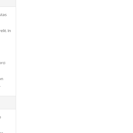
stas
lit. In
rci
on
.
e