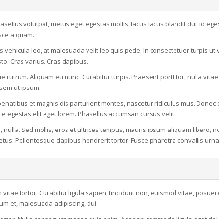
asellus volutpat, metus eget egestas mollis, lacus lacus blandit dui, id ege
usce a quam.
vehicula leo, at malesuada velit leo quis pede. In consectetuer turpis ut ve
sto. Cras varius. Cras dapibus.
e rutrum. Aliquam eu nunc. Curabitur turpis. Praesent porttitor, nulla vitae
i sem ut ipsum.
enatibus et magnis dis parturient montes, nascetur ridiculus mus. Donec o
sce egestas elit eget lorem. Phasellus accumsan cursus velit.
, nulla. Sed mollis, eros et ultrices tempus, mauris ipsum aliquam libero, n
metus. Pellentesque dapibus hendrerit tortor. Fusce pharetra convallis urna
am vitae tortor. Curabitur ligula sapien, tincidunt non, euismod vitae, posuer
um et, malesuada adipiscing, dui.