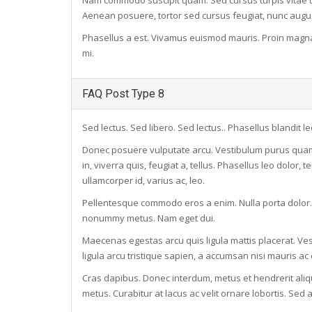
Nam commodo suscipit quam. Sed cursus turpis vitae t
Aenean posuere, tortor sed cursus feugiat, nunc augue b
Phasellus a est. Vivamus euismod mauris. Proin magna.
mi.
FAQ Post Type 8
Sed lectus. Sed libero. Sed lectus.. Phasellus blandit le
Donec posuere vulputate arcu. Vestibulum purus quam,
in, viverra quis, feugiat a, tellus. Phasellus leo dolor, 
ullamcorper id, varius ac, leo.
Pellentesque commodo eros a enim. Nulla porta dolor. V
nonummy metus. Nam eget dui.
Maecenas egestas arcu quis ligula mattis placerat. Vesti
ligula arcu tristique sapien, a accumsan nisi mauris ac
Cras dapibus. Donec interdum, metus et hendrerit aliqu
metus. Curabitur at lacus ac velit ornare lobortis. Sed a