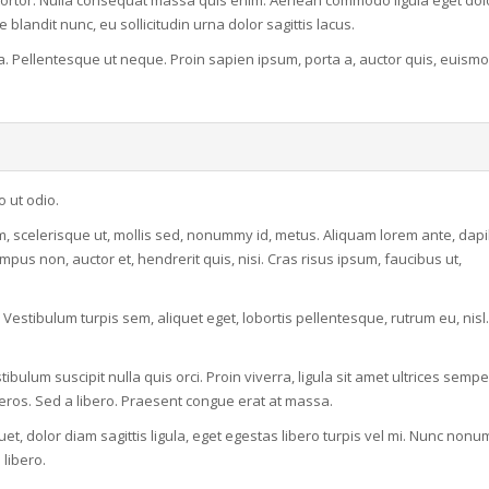
ortor. Nulla consequat massa quis enim. Aenean commodo ligula eget dol
landit nunc, eu sollicitudin urna dolor sagittis lacus.
 Pellentesque ut neque. Proin sapien ipsum, porta a, auctor quis, euismo
o ut odio.
 scelerisque ut, mollis sed, nonummy id, metus. Aliquam lorem ante, dap
tempus non, auctor et, hendrerit quis, nisi. Cras risus ipsum, faucibus ut,
estibulum turpis sem, aliquet eget, lobortis pellentesque, rutrum eu, nisl
bulum suscipit nulla quis orci. Proin viverra, ligula sit amet ultrices sempe
 eros. Sed a libero. Praesent congue erat at massa.
et, dolor diam sagittis ligula, eget egestas libero turpis vel mi. Nunc non
 libero.